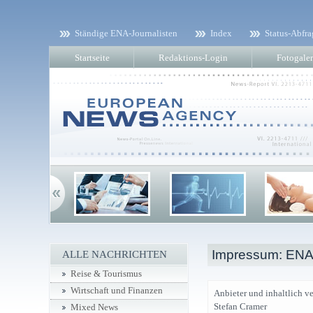
Ständige ENA-Journalisten
Index
Status-Abfra
Startseite
Redaktions-Login
Fotogaler
Impressum: ENA
ALLE NACHRICHTEN
Reise & Tourismus
Wirtschaft und Finanzen
Anbieter und inhaltlich ve
Stefan Cramer
Mixed News